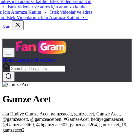
adres için aramıza katılın. Istek Videolarınız Icın
•
Istek videolar ve adres için aramıza katılın.
z Icın Aramıza Katılın
•
Istek videolar ve adres
lın. Istek Videolarınız Icın Aramıza Katılın
•
Katil
Home
Categories
Shorts
Stars
Gamze Acet
aka
Hadiye Gamze Acet, gamzeacett, gamzeacet, Gamze Acet,
@gamzeacett, @gamzeacetben, #GamzeAcet, hediyegamzeacet,
@Gamzeacett69, @hgamzeacet07, gamzeacet264, gamzeacet_19,
gamzeacet2