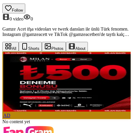
Follow
0
video
0
Gamze Acet ifşa videoları ve twerk dansları ile ünlü Türk fenomen.
Instagram @gamzeacett ve TikTok @gamzeacetben'de taytlı kalça
şovları, OnlyFans sızıntıları.
All
Shorts
Photos
About
AD
No content yet