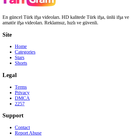
En güncel Türk ifşa videoları. HD kalitede Türk ifşa, ünlü ifşa ve
amatör ifşa videoları. Reklamsız, hızlı ve güvenli.
Site
Home
Categories
Stars
Shorts
Legal
Terms
Privacy
DMCA
2257
Support
Contact
Report Abuse