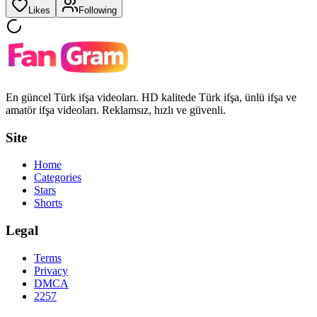
Likes
Following
En güncel Türk ifşa videoları. HD kalitede Türk ifşa, ünlü ifşa ve
amatör ifşa videoları. Reklamsız, hızlı ve güvenli.
Site
Home
Categories
Stars
Shorts
Legal
Terms
Privacy
DMCA
2257