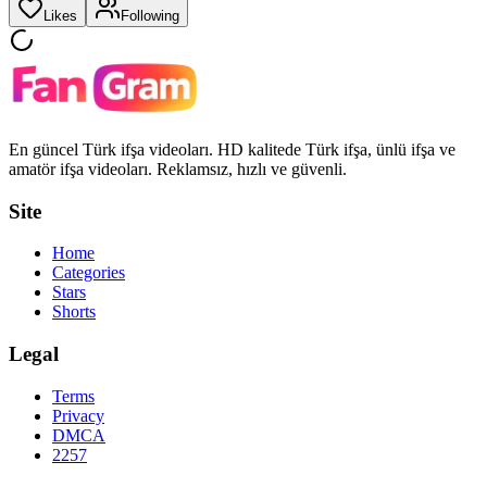
Likes
Following
En güncel Türk ifşa videoları. HD kalitede Türk ifşa, ünlü ifşa ve
amatör ifşa videoları. Reklamsız, hızlı ve güvenli.
Site
Home
Categories
Stars
Shorts
Legal
Terms
Privacy
DMCA
2257