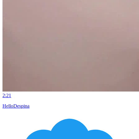
2:21
HelloDespina