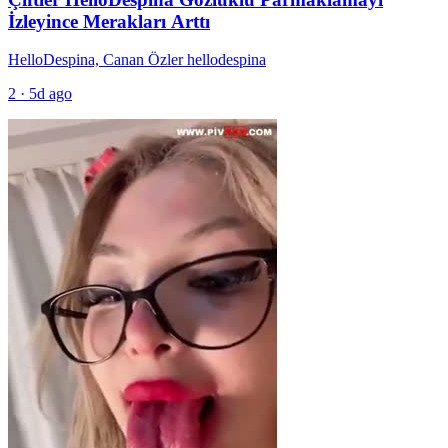
İzleyince Merakları Arttı
HelloDespina, Canan Özler hellodespina
2
·
5d ago