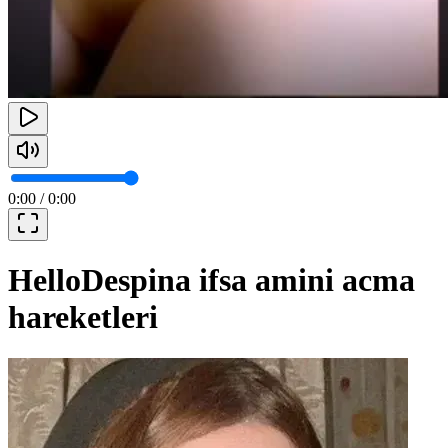
0:00
/
0:00
HelloDespina ifsa amini acma
hareketleri