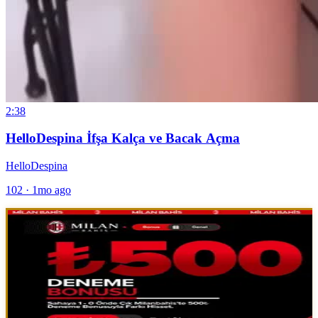
2:38
HelloDespina İfşa Kalça ve Bacak Açma
HelloDespina
102
·
1mo ago