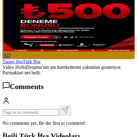
AD
Tango ifşa
Türk İfşa
Video HelloDespina'nin am hareketlerini yakindan gosteriyor.
Parmaklari net belli.
Comments
No comments yet. Be the first to comment!
İlgili Türk İfşa Videoları