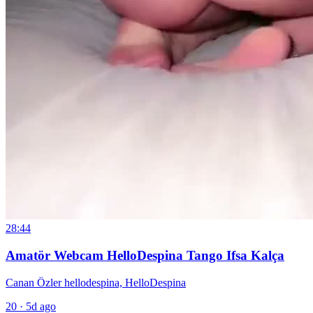
28:44
Amatör Webcam HelloDespina Tango Ifsa Kalça
Canan Özler hellodespina, HelloDespina
20
·
5d ago