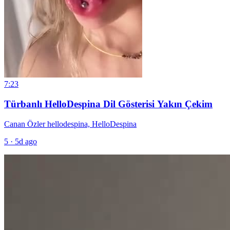
7:23
Türbanlı HelloDespina Dil Gösterisi Yakın Çekim
Canan Özler hellodespina, HelloDespina
5
·
5d ago