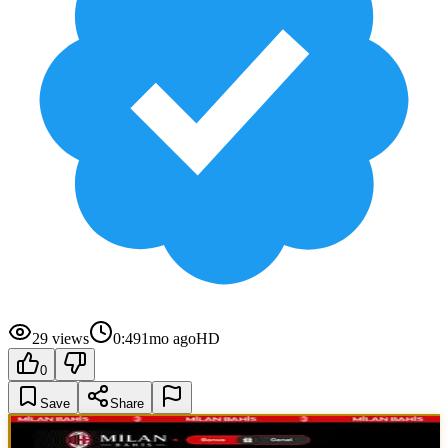
29
views
0:49
1mo ago
HD
0
Save
Share