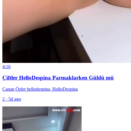
4:16
Çiftler HelloDespina Parmaklarken Güldü mü
Canan Özler hellodespina, HelloDespina
2
·
5d ago