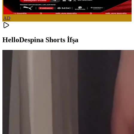
AD
HelloDespina Shorts İfşa