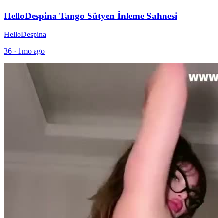
HelloDespina Tango Sütyen İnleme Sahnesi
HelloDespina
36
·
1mo ago