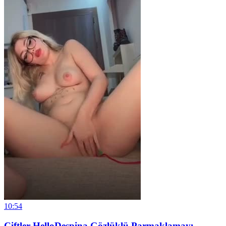
10:54
Çiftler HelloDespina Gözlüklü Parmaklamayı