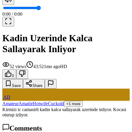
0:00
/
0:00
Kadin Uzerinde Kalca
Sallayarak Inliyor
52
views
43:52
1mo ago
HD
0
Save
Share
AD
Amateur
Amatör
Hotwife
Cuckold
+1 more
Kirmizi ic camasirli kadin kalca sallayarak uzerinde inliyor. Kocasi
oturup izliyor.
Comments