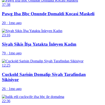
37:38
Pawg Ifsa Bbc Onunde Domaldi Kocasi Maskeli
20
·
1mo ago
23:16
Siyah Sikis İfşa Yatakta İnleyen Kadın
79
·
1mo ago
12:25
Cuckold Sarisin Domalip Siyah Tarafindan
Sikisiyor
26
·
1mo ago
22:36