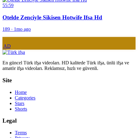
55:59
Otelde Zenciyle Sikisen Hotwife Ifsa Hd
189
·
1mo ago
AD
En güncel Türk ifşa videoları. HD kalitede Türk ifşa, ünlü ifşa ve
amatör ifşa videoları. Reklamsız, hızlı ve güvenli.
Site
Home
Categories
Stars
Shorts
Legal
Terms