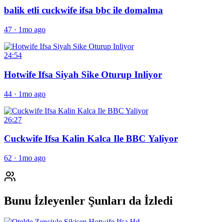
balik etli cuckwife ifsa bbc ile domalma
47
·
1mo ago
24:54
Hotwife Ifsa Siyah Sike Oturup Inliyor
44
·
1mo ago
26:27
Cuckwife Ifsa Kalin Kalca Ile BBC Yaliyor
62
·
1mo ago
Bunu İzleyenler Şunları da İzledi